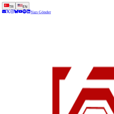
TR
EN
Yazı Gönder