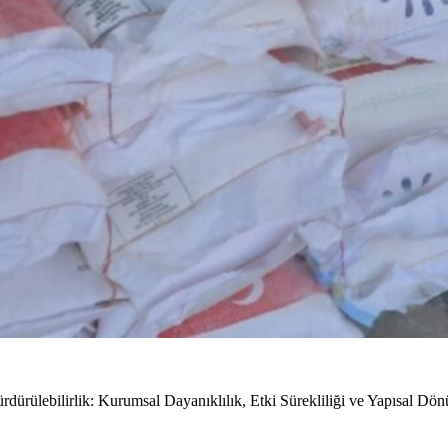
rdürülebilirlik: Kurumsal Dayanıklılık, Etki Sürekliliği ve Yapısal Dö