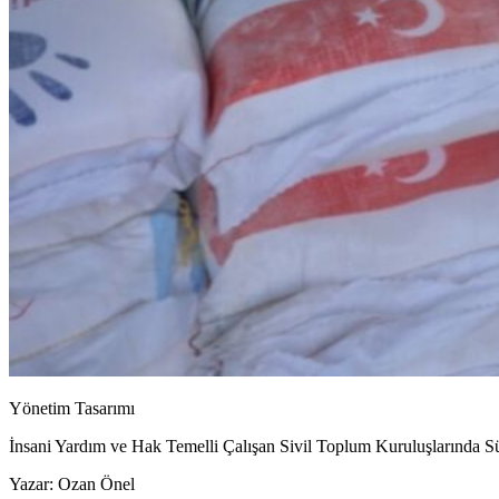
Yönetim Tasarımı
İnsani Yardım ve Hak Temelli Çalışan Sivil Toplum Kuruluşlarında Sü
Yazar:
Ozan
Önel