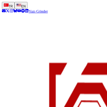
TR
EN
Yazı Gönder