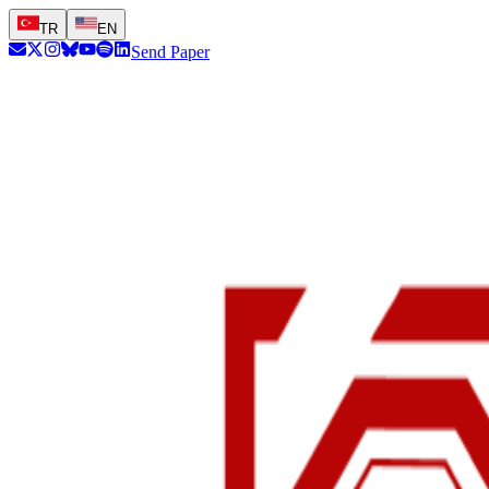
TR
EN
Send Paper