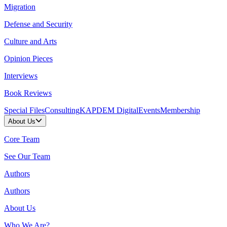
Migration
Defense and Security
Culture and Arts
Opinion Pieces
Interviews
Book Reviews
Special Files
Consulting
KAPDEM Digital
Events
Membership
About Us
Core Team
See Our Team
Authors
Authors
About Us
Who We Are?