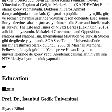
ilişkiler profesörüdür. Aynı zamanda Kamu Politikası, Devlet
Yönetimi ve Toplumsal Gelişim Merkezi’nde (KAPDEM’de) Editör
olarak görev yapmaktadır. Doktorasını Feroz Ahmad
danışmanlığında tamamladı. Çalışmaları popülizm, milliyetçilik, göç
ve seçmen davranışı üzerinde yoğunlaşır; son dönemde Esad sonrası
Suriye üzerine saha araştırması yürütmektedir. State and Intellectuals
in Turkey: The Life and Times of Niyazi Berkes (Lexington, 2015)
adlı kitabın yazarıdır. Makaleleri Government and Opposition,
Nations and Nationalism, International Migration ve Turkish Studies
gibi dergilerde yayımlandı. SOAS ve Temple Üniversitesi’nde
misafir araştırmacı olarak bulundu, 2008’de Marshall Memorial
Fellowship’e layık görüldü. Yeditepe ve Hasan Kalyoncu
üniversitelerinde de görev yaptı. Akademik çalışmalarının yanı sıra
NTV’de siyasi yorumculuk yapmaktadır.
Education
2010
Prof. Dr., İstanbul Gedik Üniversitesi
Siyaset Bilimi