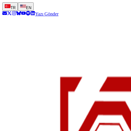
TR
EN
Yazı Gönder