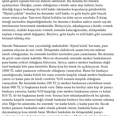
işlem gören toplam bitcoin miktarı sabitlendi. Bu durumu bir örnekle
açıklayalım. Örneğin, yazarı olduğunuz e-kitabı satın alıp indiren, bunu
dilediği kişiye herhangi bir telif hakkı ödemeden kopyalayıp gönderebilir.
“Dijital çokluk” denilen bu durumda telif hakkı ve gelir kaybı gibi birçok
sorun ortaya çıkar. Tam tersi dijital kıtlıkta ise ürün sayısı sınırlıdır. E-kitap
örneği üzerinden düşündüğümüzde, bu durumu e-kitabın sadece sınırlı sayıda
üretilmesine benzetmek mümkündür. Dolayısıyla, arkadaşınıza e-kitabı vermek
isterseniz, sizdeki kopyasını vermek zorunda kalacağınızdan, dolaşımdaki
toplam e-kitap adedi değişmez. Böylece, gelir kaybı ve telif haklı gibi sorunlar
bertaraf edilmiş olur.
Satoshi Nakamoto’nun yayınladığı makaledeki ‘dijital kıtlık’ kavramı, para
yaratma olayına da son verdi. Dolaşımda olabilecek azami bitcoin miktarı
sınırlı olduğundan, bu sistemde krediler üzerinden para yaratılamaz. Bu durumu
da şöyle izah etmek kabildir. Mevcut ekonomik sistemde merkez bankalarının
para basma yetkisi olduğunu biliyoruz. Ayrıca, sadece merkez bankaları değil
özel bankalar bile para üretebilir. Bunu kısa bir örnek ile açıklayayım. Sizin
1000 TL nakit paranızın cebinizde olduğunu varsayalım. Bunu bir bankaya
yatırdığınızda, banka belirli bir oranı zorunlu karşılık olarak merkez bankasına
yatırır ve kalan para ile kredi verebilir. %10 zorunlu karşılık olduğunu
varsayalım. Bu durumda banka 100 TL’yi merkez bankasına yatırdıktan sonra
kalan 900 TL’yi başkasına kredi verir. Daha sonra bu krediyi alan kişi de parayı
bankaya yatırırsa, banka %10 karşılığı yine merkez bankasına yatırır ve kalan
810 TL ile bir başkasına kredi verir. Sonsuz kere tekrarlanabilecek bu işlemle,
zorunlu karşılık oranına bağlı olarak bankalar binlerce lira daha sisteme sokmuş
olur. Diğer bir anlatımla, bu sistemde ‘ne kadar kredi, o kadar para’dır. Ancak
herkes parasını bankadan nakit olarak çekmek isterse, bankalar buna çok
dayanamayıp kısa sürede batar. Merkez bankaları da dolaşımdaki parayı