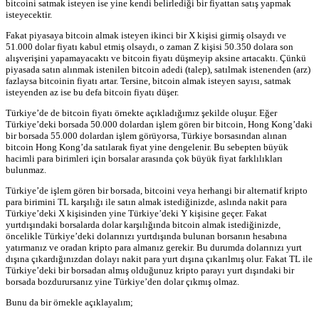
bitcoini satmak isteyen ise yine kendi belirlediği bir fiyattan satış yapmak
isteyecektir.
Fakat piyasaya bitcoin almak isteyen ikinci bir X kişisi girmiş olsaydı ve
51.000 dolar fiyatı kabul etmiş olsaydı, o zaman Z kişisi 50.350 dolara son
alışverişini yapamayacaktı ve bitcoin fiyatı düşmeyip aksine artacaktı. Çünkü
piyasada satın alınmak istenilen bitcoin adedi (talep), satılmak istenenden (arz)
fazlaysa bitcoinin fiyatı artar. Tersine, bitcoin almak isteyen sayısı, satmak
isteyenden az ise bu defa bitcoin fiyatı düşer.
Türkiye’de de bitcoin fiyatı örnekte açıkladığımız şekilde oluşur. Eğer
Türkiye’deki borsada 50.000 dolardan işlem gören bir bitcoin, Hong Kong’daki
bir borsada 55.000 dolardan işlem görüyorsa, Türkiye borsasından alınan
bitcoin Hong Kong’da satılarak fiyat yine dengelenir. Bu sebepten büyük
hacimli para birimleri için borsalar arasında çok büyük fiyat farklılıkları
bulunmaz.
Türkiye’de işlem gören bir borsada, bitcoini veya herhangi bir alternatif kripto
para birimini TL karşılığı ile satın almak istediğinizde, aslında nakit para
Türkiye’deki X kişisinden yine Türkiye’deki Y kişisine geçer. Fakat
yurtdışındaki borsalarda dolar karşılığında bitcoin almak istediğinizde,
öncelikle Türkiye’deki dolarınızı yurtdışında bulunan borsanın hesabına
yatırmanız ve oradan kripto para almanız gerekir. Bu durumda dolarınızı yurt
dışına çıkardığınızdan dolayı nakit para yurt dışına çıkarılmış olur. Fakat TL ile
Türkiye’deki bir borsadan almış olduğunuz kripto parayı yurt dışındaki bir
borsada bozdurursanız yine Türkiye’den dolar çıkmış olmaz.
Bunu da bir örnekle açıklayalım;