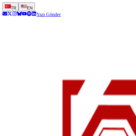
TR
EN
Yazı Gönder