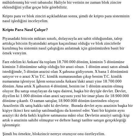
mühürlenmiş bir veri tabanıdır. Haliyle bir verinin ne zaman blok zincire
eklendiğini yıllar geçse bile görebiliriz.
Kripto para ve blok zinciri açıkladıktan sonra, şimdi de kripto para sisteminin
nasıl işlediğini inceleyelim.
Kripto Para Nasıl Çalışır?
Piyasadaki bitcoin miktarı sınırlı, dolayısıyla arz sabit olduğundan, talep
arttıkça bitcoin fiyatındaki artışın kaçınılmaz olduğu ve blok zincirlerle
kurulmuş bu sistemin nasıl çalıştığını anlatmak için günümüzden basit bir
örnek vereyim.
Farz edelim ki Ankara’da toplam 18.700.000 dönüm, kiminin 5 dönümüne
kiminin 3 dönümüne sahip olduğu bir arazi olsun. 1 dönüm arazi satın almak
istediğimde, 5 dönüm arazisi olan X şahsına gidiyorum. X bana 1 dönümünü
satıyor ve o arazi X’in T.C. kimlik numarasından çıkıp benim T.C. kimlik
numarama işleniyor. İşlem sonucunda Ankara’daki arazi yine 18.700.000
dönüm. Ama artık X şahsının 4 dönümü, benim ise 1 dönüm arazim olmuş
oluyor. Bu satışı onaylayan da tapu dairesi, başka bir deyişle devlet. Devlet,
diyelim ki 1.000 dönüm olan arazi sayısını yeni bir imar planı ile 18.900.000
dönüme çıkardı. O zaman satışlar, 18.900.000 dönüm üzerinden oluyor.
Arazilerin ilk satış hakkı tabi ki devlette. Burada devlet aynı arazinin başka bir
kişiye ikinci kez satılıp satılmadığını da kontrol eder. Yani bir kişinin aynı
araziyi iki defa farklı kişilere satmasına mâni olur. Devletin araziyi sattığı kişi
artık o arazinin sahibi olmuştur ve deftere hangi tarihte satışın gerçekleştiği
işlenmiştir.
Şimdi bu örnekte, blokzincir nereye oturuyor onu özetleyelim.