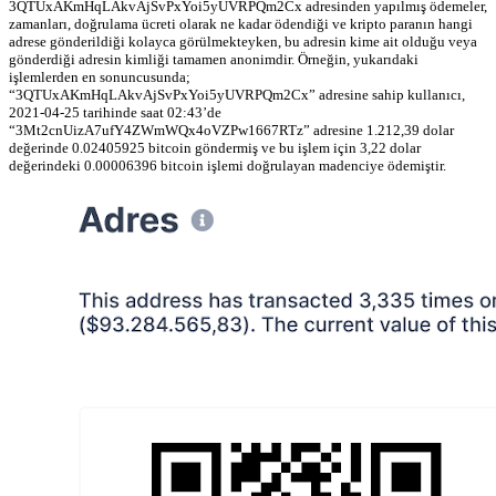
3QTUxAKmHqLAkvAjSvPxYoi5yUVRPQm2Cx adresinden yapılmış ödemeler,
zamanları, doğrulama ücreti olarak ne kadar ödendiği ve kripto paranın hangi
adrese gönderildiği kolayca görülmekteyken, bu adresin kime ait olduğu veya
gönderdiği adresin kimliği tamamen anonimdir. Örneğin, yukarıdaki
işlemlerden en sonuncusunda;
“3QTUxAKmHqLAkvAjSvPxYoi5yUVRPQm2Cx” adresine sahip kullanıcı,
2021-04-25 tarihinde saat 02:43’de
“3Mt2cnUizA7ufY4ZWmWQx4oVZPw1667RTz” adresine 1.212,39 dolar
değerinde 0.02405925 bitcoin göndermiş ve bu işlem için 3,22 dolar
değerindeki 0.00006396 bitcoin işlemi doğrulayan madenciye ödemiştir.