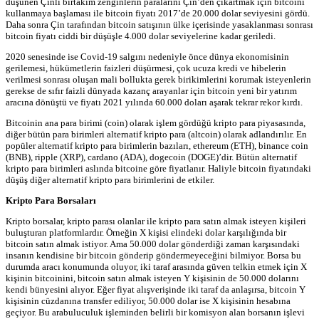
düşünen Çinli birtakım zenginlerin paralarını Çin’den çıkartmak için bitcoini
kullanmaya başlaması ile bitcoin fiyatı 2017’de 20.000 dolar seviyesini gördü.
Daha sonra Çin tarafından bitcoin satışının ülke içerisinde yasaklanması sonrası
bitcoin fiyatı ciddi bir düşüşle 4.000 dolar seviyelerine kadar geriledi.
2020 senesinde ise Covid-19 salgını nedeniyle önce dünya ekonomisinin
gerilemesi, hükümetlerin faizleri düşürmesi, çok ucuza kredi ve hibelerin
verilmesi sonrası oluşan mali bollukta gerek birikimlerini korumak isteyenlerin
gerekse de sıfır faizli dünyada kazanç arayanlar için bitcoin yeni bir yatırım
aracına dönüştü ve fiyatı 2021 yılında 60.000 doları aşarak tekrar rekor kırdı.
Bitcoinin ana para birimi (coin) olarak işlem gördüğü kripto para piyasasında,
diğer bütün para birimleri alternatif kripto para (altcoin) olarak adlandırılır. En
popüler alternatif kripto para birimlerin bazıları, ethereum (ETH), binance coin
(BNB), ripple (XRP), cardano (ADA), dogecoin (DOGE)’dir. Bütün alternatif
kripto para birimleri aslında bitcoine göre fiyatlanır. Haliyle bitcoin fiyatındaki
düşüş diğer alternatif kripto para birimlerini de etkiler.
Kripto Para Borsaları
Kripto borsalar, kripto parası olanlar ile kripto para satın almak isteyen kişileri
buluşturan platformlardır. Örneğin X kişisi elindeki dolar karşılığında bir
bitcoin satın almak istiyor. Ama 50.000 dolar gönderdiği zaman karşısındaki
insanın kendisine bir bitcoin gönderip göndermeyeceğini bilmiyor. Borsa bu
durumda aracı konumunda oluyor, iki taraf arasında güven telkin etmek için X
kişinin bitcoinini, bitcoin satın almak isteyen Y kişisinin de 50.000 dolarını
kendi bünyesini alıyor. Eğer fiyat alışverişinde iki taraf da anlaşırsa, bitcoin Y
kişisinin cüzdanına transfer ediliyor, 50.000 dolar ise X kişisinin hesabına
geçiyor. Bu arabuluculuk işleminden belirli bir komisyon alan borsanın işlevi