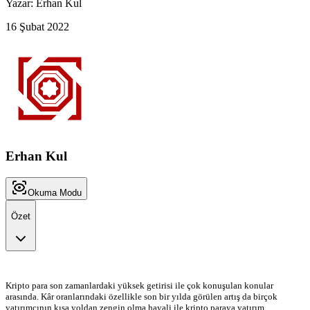
Yazar:
Erhan
Kul
16 Şubat 2022
Erhan Kul
Okuma Modu
Özet
Kripto para son zamanlardaki yüksek getirisi ile çok konuşulan konular
arasında. Kâr oranlarındaki özellikle son bir yılda görülen artış da birçok
yatırımcının kısa yoldan zengin olma hayali ile kripto paraya yatırım