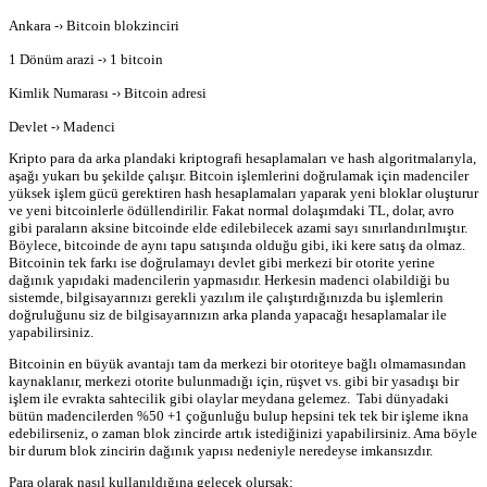
Ankara ⁃› Bitcoin blokzinciri
1 Dönüm arazi ⁃› 1 bitcoin
Kimlik Numarası ⁃› Bitcoin adresi
Devlet ⁃› Madenci
Kripto para da arka plandaki kriptografi hesaplamaları ve hash algoritmalarıyla,
aşağı yukarı bu şekilde çalışır. Bitcoin işlemlerini doğrulamak için madenciler
yüksek işlem gücü gerektiren hash hesaplamaları yaparak yeni bloklar oluşturur
ve yeni bitcoinlerle ödüllendirilir. Fakat normal dolaşımdaki TL, dolar, avro
gibi paraların aksine bitcoinde elde edilebilecek azami sayı sınırlandırılmıştır.
Böylece, bitcoinde de aynı tapu satışında olduğu gibi, iki kere satış da olmaz.
Bitcoinin tek farkı ise doğrulamayı devlet gibi merkezi bir otorite yerine
dağınık yapıdaki madencilerin yapmasıdır. Herkesin madenci olabildiği bu
sistemde, bilgisayarınızı gerekli yazılım ile çalıştırdığınızda bu işlemlerin
doğruluğunu siz de bilgisayarınızın arka planda yapacağı hesaplamalar ile
yapabilirsiniz.
Bitcoinin en büyük avantajı tam da merkezi bir otoriteye bağlı olmamasından
kaynaklanır, merkezi otorite bulunmadığı için, rüşvet vs. gibi bir yasadışı bir
işlem ile evrakta sahtecilik gibi olaylar meydana gelemez. Tabi dünyadaki
bütün madencilerden %50 +1 çoğunluğu bulup hepsini tek tek bir işleme ikna
edebilirseniz, o zaman blok zincirde artık istediğinizi yapabilirsiniz. Ama böyle
bir durum blok zincirin dağınık yapısı nedeniyle neredeyse imkansızdır.
Para olarak nasıl kullanıldığına gelecek olursak;