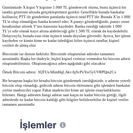
Günümüzde X kişisi Y kişisine 1.000 TL gönderecek olursa, bunu üçüncü bir
tarafın gözetimi altında gerçekleştirmesi gerekir. Genellikle burada bankalar
kullanılır, PTT ile gönderilen paralarda üçüncü taraf PTT’dir. Burada X’in 1.000
TL’si olup olmadığını banka kontrol eder. X parayı gönderdiğinde, parayı onun
hesabından silerek Y’nin hanesine kaydeder. Banka istediği taktirde 1.000
TL’yi sıfır olarak kayıt altına alabileceği gibi 1.500 TL olarak da kaydedebilir.
Dolayısıyla, burada esas olan üçüncü tarafa duyulan güvendir. Ayrıca, her işlemi
kaydeden ve kimin kime ne kadar ödediğini bilen üçüncü taraflar, kişisel
verileri de almış olur.
Bitcoinde ise durum farklıdır. Bitcoinde oluşturulan adresler tamamen
anonimdir. Başka bir ifadeyle, hiçbir kişisel verinizi vermeden bir bitcoin adresi
oluşturabilirsiniz. Oluşturacağınız adres aşağıdaki gibi olacaktır.
Örnek Bitcoin adresi: 3QTUxAKmHqLAkvAjSvPxYoi5yUVRPQm2Cx
Bir hesaptan başka bir hesaba bitcoin göndermek istediğinizde, o adreste yeterli
bitcoin olup olmadığı, gidecek adrese bitcoin eklenmesi gibi işlemleri bankalar
yerine madenciler yapar. Fakat madenciler kime ait işlemi onayladıklarını
bilemez. Hangi adresten hangi adrese saat kaçta ne kadar bitcoin gittiği, ilgili
adreslerde ne kadar bitcoin kaldığı gibi bilgiler belirlenebilse de kişisel veriler
tamamen anonimdir.