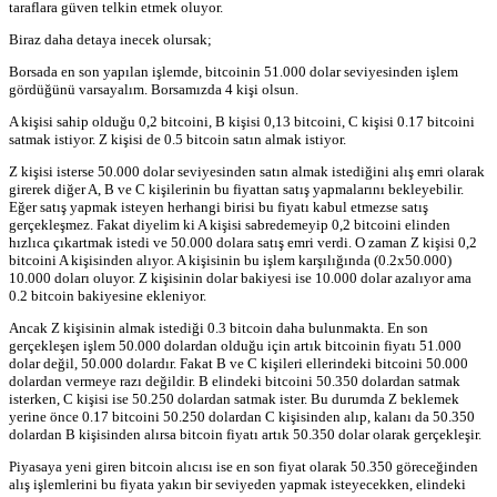
taraflara güven telkin etmek oluyor.
Biraz daha detaya inecek olursak;
Borsada en son yapılan işlemde, bitcoinin 51.000 dolar seviyesinden işlem
gördüğünü varsayalım. Borsamızda 4 kişi olsun.
A kişisi sahip olduğu 0,2 bitcoini, B kişisi 0,13 bitcoini, C kişisi 0.17 bitcoini
satmak istiyor. Z kişisi de 0.5 bitcoin satın almak istiyor.
Z kişisi isterse 50.000 dolar seviyesinden satın almak istediğini alış emri olarak
girerek diğer A, B ve C kişilerinin bu fiyattan satış yapmalarını bekleyebilir.
Eğer satış yapmak isteyen herhangi birisi bu fiyatı kabul etmezse satış
gerçekleşmez. Fakat diyelim ki A kişisi sabredemeyip 0,2 bitcoini elinden
hızlıca çıkartmak istedi ve 50.000 dolara satış emri verdi. O zaman Z kişisi 0,2
bitcoini A kişisinden alıyor. A kişisinin bu işlem karşılığında (0.2x50.000)
10.000 doları oluyor. Z kişisinin dolar bakiyesi ise 10.000 dolar azalıyor ama
0.2 bitcoin bakiyesine ekleniyor.
Ancak Z kişisinin almak istediği 0.3 bitcoin daha bulunmakta. En son
gerçekleşen işlem 50.000 dolardan olduğu için artık bitcoinin fiyatı 51.000
dolar değil, 50.000 dolardır. Fakat B ve C kişileri ellerindeki bitcoini 50.000
dolardan vermeye razı değildir. B elindeki bitcoini 50.350 dolardan satmak
isterken, C kişisi ise 50.250 dolardan satmak ister. Bu durumda Z beklemek
yerine önce 0.17 bitcoini 50.250 dolardan C kişisinden alıp, kalanı da 50.350
dolardan B kişisinden alırsa bitcoin fiyatı artık 50.350 dolar olarak gerçekleşir.
Piyasaya yeni giren bitcoin alıcısı ise en son fiyat olarak 50.350 göreceğinden
alış işlemlerini bu fiyata yakın bir seviyeden yapmak isteyecekken, elindeki