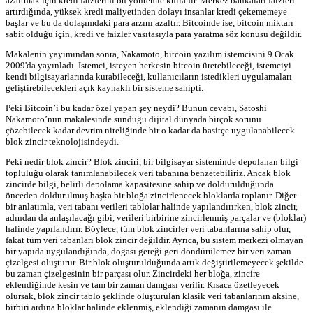
azaltmak için kredi faizlerini bu yöntemle kullanır. Merkez bankaları faizleri
artırdığında, yüksek kredi maliyetinden dolayı insanlar kredi çekememeye
başlar ve bu da dolaşımdaki para arzını azaltır. Bitcoinde ise, bitcoin miktarı
sabit olduğu için, kredi ve faizler vasıtasıyla para yaratma söz konusu değildir.
Makalenin yayımından sonra, Nakamoto, bitcoin yazılım istemcisini 9 Ocak
2009'da yayınladı. İstemci, isteyen herkesin bitcoin üretebileceği, istemciyi
kendi bilgisayarlarında kurabileceği, kullanıcıların istedikleri uygulamaları
geliştirebilecekleri açık kaynaklı bir sisteme sahipti.
Peki Bitcoin’i bu kadar özel yapan şey neydi? Bunun cevabı, Satoshi
Nakamoto’nun makalesinde sunduğu dijital dünyada birçok sorunu
çözebilecek kadar devrim niteliğinde bir o kadar da basitçe uygulanabilecek
blok zincir teknolojisindeydi.
Peki nedir blok zincir? Blok zinciri, bir bilgisayar sisteminde depolanan bilgi
topluluğu olarak tanımlanabilecek veri tabanına benzetebiliriz. Ancak blok
zincirde bilgi, belirli depolama kapasitesine sahip ve doldurulduğunda
önceden doldurulmuş başka bir bloğa zincirlenecek bloklarda toplanır. Diğer
bir anlatımla, veri tabanı verileri tablolar halinde yapılandırırken, blok zincir,
adından da anlaşılacağı gibi, verileri birbirine zincirlenmiş parçalar ve (bloklar)
halinde yapılandırır. Böylece, tüm blok zincirler veri tabanlarına sahip olur,
fakat tüm veri tabanları blok zincir değildir. Ayrıca, bu sistem merkezi olmayan
bir yapıda uygulandığında, doğası gereği geri döndürülemez bir veri zaman
çizelgesi oluşturur. Bir blok oluşturulduğunda artık değiştirilemeyecek şekilde
bu zaman çizelgesinin bir parçası olur. Zincirdeki her bloğa, zincire
eklendiğinde kesin ve tam bir zaman damgası verilir. Kısaca özetleyecek
olursak, blok zincir tablo şeklinde oluşturulan klasik veri tabanlarının aksine,
birbiri ardına bloklar halinde eklenmiş, eklendiği zamanın damgası ile