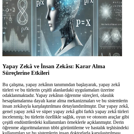
Yapay Zekâ ve İnsan Zekâsı: Karar Alma
Süreçlerine Etkileri
Bu çalışma, yapay zekânın tanımından başlayarak, yapay zekâ türleri ve bu türlerin çeşitli alanlardaki uygulamaları üzerine odaklanmaktadır. Yapay zekânın öğrenme süreçleri, olasılık hesaplamalarına dayalı karar alma mekanizmaları ve bu sistemlerin insan zekâsıyla karşılaştırılması detaylandırılmıştır. Dar yapay zekâ, genel yapay zekâ ve süper yapay zekâ gibi farklı yapay zekâ türleri incelenmiş; bu türlerin özellikle sağlık, oyun ve otonom araçlar gibi çeşitli endüstrilerdeki kullanımları örneklerle açıklanmıştır. Derin öğrenme algoritmalarının tıbbi görüntüleme ve hastalık teşhisindeki kullanımları ve bu sistemlerin insan doktorlarla karşılaştırılması, yapay zekânın tıbbi alandaki potansiyelini ortaya koymuştur. Son olarak, yapay zekânın karar alma süreçlerindeki etkileri ve bu süreçlerin gelecekteki uygulamaları ele alınmıştır. Yapay Zekâ ve İnsan Zekâsı: Bilgisayarların Öğrenme Mekanizmaları ve Karar Alma Süreçlerine Etkileri Kaynak: © Kamu Politikası, Devlet Yönetimi ve Toplumsal Gelişim Merkezi (KAPDEM). I. Yapay Zekânın Tanımı ve Türleri Yapay Zekâ (YZ) , bilgisayar sistemlerinin insan benzeri düşünme ve davranma yetenekleri sergileyebilmesi amacıyla geliştirilen bir teknoloji ve araştırma alanıdır. Bu alan, öğrenme, akıl yürütme, problem çözme, algılama ve yaratıcı düşünme gibi insan zekâsı ile ilişkilendirilen bilişsel süreçleri taklit eden sistemler geliştirmeye odaklanır. Yapay zekâ sistemleri, belirli görevleri yerine getirebilmek için algoritmalar ve modeller kullanır ve bu sayede bilgisayarların, insan zekâsını gerektiren karmaşık sorunları çözebilmesi hedeflenir (Russell Norvig, 2020). Yapay zekâ, oldukça geniş bir araştırma alanını kapsar ve makine öğrenmesi, derin öğrenme, doğal dil işleme (NLP - Natural Language Processing) ve bilgisayarla görme gibi alt disiplinleri içerir (Goodfellow et al., 2016). Yapay zekâ, insan zekâsıyla etkileşim düzeyine ve işlevselliğine göre üç ana kategoriye ayrılmaktadır: Dar Yapay Zekâ (ANI - Artificial Narrow Intelligence), Genel Yapay Zekâ (AGI - Artificial General Intelligence) ve Süper Yapay Zekâ (ASI - Artificial Superintelligence) . Bu türler, yapay zekânın sahip olduğu yetenekler ve kullanım alanları açısından birbirinden farklıdır. II. Yapay Zekânın Gelişim Süreci ve İnsan Yaşamıyla Karşılaştırılması Yapay zekâ (YZ), bilgisayar sistemlerinin insan benzeri düşünme, öğrenme ve problem çözme yetenekleri sergileyebilmesi amacıyla geliştirilen bir teknolojidir. İnsan ömrünü 80 yıl olarak kabul ettiğimizde, yapay zekânın şu anki gelişim düzeyini bir insanın yaşıyla karşılaştırmak ilginç bir zihin egzersizi sunar. Yapay zekâ şu anda birçok görevi başarıyla yerine getirebilen, öğrenen ve gelişen bir teknoloji olsa da hala insan zekâsına kıyasla sınırlı kapasitelere sahiptir. Bu bağlamda, yapay zekâyı bir insanın yaşamındaki gelişim evreleriyle ilişkilendirebiliriz. Dar Yapay Zekâ (Artificial Narrow Intelligence, ANI) , yalnızca belirli görev veya işlevleri yerine getirebilen, sınırlı işlevselliğe sahip sistemleri ifade eder. Örneğin, yüz tanıma sistemleri, öneri algoritmaları ve sesli asistanlar dar yapay zekâ sistemleridir. Bu sistemler belirli bir alanda uzmanlaşmıştır, ancak bu alan dışında etkin şekilde çalışamazlar. Bu sistemler, öğrenme yeteneklerine sahip olmalarına rağmen, yaratıcı düşünme veya çok yönlü problem çözme yeteneklerine sahip değillerdir. İnsan yaşamıyla kıyasladığımızda, dar yapay zekâ sistemleri bir çocuk veya genç bir birey seviyesindedir. Kabaca 10-18 yaş aralığında oldukları düşünülebilir, çünkü belirli görevlerde başarılıdırlar ancak genel zekâya sahip değillerdir. Kaynak: © Kamu Politikası, Devlet Yönetimi ve Toplumsal Gelişim Merkezi (KAPDEM). Genel Yapay Zekâ (Artificial General Intelligence, AGI) ise, insan zekâsıyla eşdeğer geniş bilişsel yeteneklere sahip olmayı hedefler. AGI, sadece belirli alanlarda uzmanlaşmakla kalmaz, aynı zamanda farklı alanlardaki görevleri de yerine getirebilir ve yeni durumlara uyum sağlayabilir. AGI, henüz bilimsel olarak geliştirilememiştir; ancak bu teknolojiye ulaşıldığında, yetişkin bir insan zekâsına benzer seviyede olacağı düşünülmektedir. Bu durumda, AGI'nın bir insanın 20-40 yaş aralığındaki bilişsel kapasitesine eşdeğer olabileceği öngörülmektedir. Süper Yapay Zekâ (Artificial Superintelligence, ASI) ise, insan zekâsını aşan ve her alanda insanlardan daha üstün performans gösterebilen bir yapay zekâ türüdür. Teorik olarak, problem çözme, yaratıcı düşünme, bilgi işleme ve karar verme gibi süreçlerde insan zekâsından daha ileri olabilir. ASI, insan zekâsından çok daha hızlı bilgi işleyebilir ve bu sayede bilimsel keşifler yapma, karmaşık sosyal ve ekonomik sorunları çözme gibi alanlarda büyük başarılar gösterebilir. Süper yapay zekâ, henüz teorik bir kavram olarak ele alınmakta olup, geliştirilmiş bir örneği bulunmamaktadır. Bu tür bir teknoloji, insan yaşamı ile karşılaştırılamayacak bir zekâ seviyesi sunabilir. Sonuç olarak, yapay zekânın mevcut gelişim seviyesi ergen veya genç bir birey olarak değerlendirilebilir. Yapay zekâ, dar yapay zekâ düzeyinde belirli görevlerde başarılı, ancak genel zekâya sahip olmayan bir teknoloji olarak hayatımızda yer almaktadır. Gelecekte AGI seviyesine ulaşıldığında, bu teknolojinin olgun bir yetişkin insan zekâsına benzer bir kapasiteye sahip olacağı öngörülmektedir. Süper yapay zekâya ulaşıldığında ise, bu düzeyde bir yapay zekânın insan zekâsını aşan, hatta insan ömrü ile karşılaştırılamayacak düzeyde bir zekâ düzeyi sergileyebileceği düşünülmektedir. III. Yapay Zekâ Türlerine Göre Örnekler Yapay zekâ, farklı işlevleri yerine getirebilme kapasitesine sahip sistemler olarak çeşitli türlere ayrılır. Bu türler, belirli görevler için özelleşmiş dar yapay zekâ sistemlerinden, teorik olarak insan zekâsını aşabilecek süper yapay zekâ türlerine kadar uzanır. Farklı yapay zekâ sistemleri, doğal dil işleme, görüntü tanıma, oyun oynama ve tıbbi analizler gibi çeşitli alanlarda başarıyla uygulanmaktadır. İşte bu yapay zekâ türlerinin belirli alanlardaki örnekleri: i. Doğal Dil İşleme (NLP) Yapay Zekâ Sistemleri Doğal Dil İşleme (NLP), yapay zekânın önemli bir alt dalıdır ve makinelerin insan dilini anlaması ve kullanması üzerine yoğunlaşır. Bu sistemler, metin tabanlı görevlerde kullanılmak üzere geliştirilmiştir ve dilin yapısını analiz ederek makinelerin insanlar gibi dilsel etkileşim kurmasını sağlar. NLP sistemleri, dilin gramerini, anlamını ve bağlamını anlayarak çeşitli dil görevlerini yerine getirebilir. Bu teknolojinin en belirgin örneklerinden biri ChatGPT gibi modellerdir. ChatGPT (GPT-4) , derin öğrenme teknikleri kullanılarak geliştirilen bir yapay zekâ modelidir. Bu sistem, insan dilini analiz edebilir ve metin tabanlı görevlerde oldukça etkili bir şekilde performans gösterebilir. Örneğin, kullanıcılarla sohbet edebilir, soruları yanıtlayabilir, yaratıcı yazılar üretebilir ve çok çeşitli konularda metinler oluşturabilir. ChatGPT, dil işleme görevlerinde uzmanlaşmıştır; ancak, bu sistem yalnızca metinlerle etkileşimde bulunabilmekte ve başka görevlerde işlev gösterememektedir. Bu nedenle, ChatGPT bir Dar Yapay Zekâ örneğidir. ii. Görüntü Tanıma ve Bilgisayarla Görme Yapay zekânın bir diğer önemli uygulama alanı, görüntü tanıma ve bilgisayarla görme teknolojisi dir. Bu sistemler, dijital görüntüleri veya videoları analiz ederek anlamlı veriler çıkarır ve makinelerin çevresini tanımasını sağlar. Bilgisayarla görme, özellikle otonom araçlar, güvenlik sistemleri ve sağlık teşhisleri gibi çeşitli alanlarda kullanılmaktadır. Örneğin, Tesla'nın Otopilot sistemi , bilgisayarla görme teknolojisini kullanarak trafikteki diğer araçları, yol işaretlerini ve yaya gibi unsurları algılar ve bu bilgiler doğrultusunda otonom sürüş işlemini gerçekleştirir. Otopilot, yol üzerindeki tüm nesneleri analiz ederek, güvenli ve akıllı bir şekilde araç yönlendirmesi yapar. Ancak, bu sistem yalnızca sürüşe yönelik görevlerde uzmanlaşmıştır ve başka alanlarda işlev gösteremez. Dolayısıyla, Tesla’nın Otopilot sistemi de bir Dar Yapay Zekâ örneğidir. Kaynak: © Kamu Politikası, Devlet Yönetimi ve Toplumsal Gelişim Merkezi (KAPDEM). iii. Oyun Oynamada Uzman Yapay Zekâ Sistemleri Yapay zekâ, oyun oynama alanında da önemli ilerlemeler kaydetmiştir. DeepMind’in AlphaZero sistemi , satranç, Go ve Shogi gibi stratejik ve karmaşık oyunlarda büyük başarılar elde etmiş bir yapay zekâ sistemidir. Bu sistem, kurallarını öğrendiği oyunlarda, tamamen kendi başına oynayarak stratejiler geliştirmiş ve dünya şampiyonlarını yenebilme kapasitesine ulaşmıştır. AlphaZero , oyunların kurallarını öğrendikten sonra, milyonlarca simülasyon üzerinden kendi stratejilerini geliştirir ve zamanla bu stratejilerde ustalaşır. Örneğin, Go gibi karmaşık bir oyunda, insan beyninin stratejik düşünme yeteneklerini aşan bir seviyede performans gösterebilir. Ancak AlphaZero, yalnızca oyun oynama alanında uzmanlaşmıştır ve bu bilgi başka alanlara aktarılamaz. Yani, AlphaZero da bir Dar Yapay Zekâ örneğidir, çünkü yetenekleri yalnızca belirli bir oyun alanıyla sınırlıdır. iv. Tıbbi Yapay Zekâ Sistemleri Yapay zekâ, sağlık ve tıp alanında da önemli uygulamalar sunar. IBM Watson for Healthcare , tıbbi verileri analiz ederek doktorlara tanı ve tedavi süreçlerinde yardımcı olabilecek bir yapay zekâ sistemidir. Bu sistem, büyük miktarda tıbbi veriyi işleyebilir ve bu verilerden elde edilen bilgileri doktorlara sunarak daha iyi kararlar almalarına yardımcı olabilir. Özellikle onkoloji (kanser tedavisi) alanında Watson, hastaların tıbbi geçmişine dayalı olarak kişiselleştirilmiş tedavi önerilerinde bulunabilir. Watson, tıbbi literatürü tarayarak ve hastaların verilerini analiz ederek kanser tedavisi gibi kritik alanlarda doktorlara yardımcı olur. Watson'ın en güçlü yönlerinden biri, büyük veri kümelerini hızlı bir şekilde analiz edebilmesi ve tıbbi literatürden en uygun tedavi seçeneklerini çıkarmasıdır. Ancak, Watson’ın yetenekleri sadece tıbbi verilere dayalıdır ve başka alanlarda işlev gösteremez. Bu nedenle, IBM Watson da bir Dar Ya