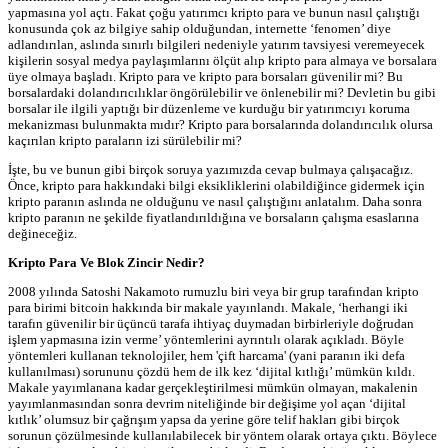
yapmasına yol açtı. Fakat çoğu yatırımcı kripto para ve bunun nasıl çalıştığı
konusunda çok az bilgiye sahip olduğundan, internette ‘fenomen’ diye
adlandırılan, aslında sınırlı bilgileri nedeniyle yatırım tavsiyesi veremeyecek
kişilerin sosyal medya paylaşımlarını ölçüt alıp kripto para almaya ve borsalara
üye olmaya başladı. Kripto para ve kripto para borsaları güvenilir mi? Bu
borsalardaki dolandırıcılıklar öngörülebilir ve önlenebilir mi? Devletin bu gibi
borsalar ile ilgili yaptığı bir düzenleme ve kurduğu bir yatırımcıyı koruma
mekanizması bulunmakta mıdır? Kripto para borsalarında dolandırıcılık olursa
kaçırılan kripto paraların izi sürülebilir mi?
İşte, bu ve bunun gibi birçok soruya yazımızda cevap bulmaya çalışacağız.
Önce, kripto para hakkındaki bilgi eksikliklerini olabildiğince gidermek için
kripto paranın aslında ne olduğunu ve nasıl çalıştığını anlatalım. Daha sonra
kripto paranın ne şekilde fiyatlandırıldığına ve borsaların çalışma esaslarına
değineceğiz.
Kripto Para Ve Blok Zincir Nedir?
2008 yılında Satoshi Nakamoto rumuzlu biri veya bir grup tarafından kripto
para birimi bitcoin hakkında bir makale yayınlandı. Makale, ‘herhangi iki
tarafın güvenilir bir üçüncü tarafa ihtiyaç duymadan birbirleriyle doğrudan
işlem yapmasına izin verme’ yöntemlerini ayrıntılı olarak açıkladı. Böyle
yöntemleri kullanan teknolojiler, hem 'çift harcama' (yani paranın iki defa
kullanılması) sorununu çözdü hem de ilk kez ‘dijital kıtlığı’ mümkün kıldı.
Makale yayımlanana kadar gerçekleştirilmesi mümkün olmayan, makalenin
yayımlanmasından sonra devrim niteliğinde bir değişime yol açan ‘dijital
kıtlık’ olumsuz bir çağrışım yapsa da yerine göre telif hakları gibi birçok
sorunun çözülmesinde kullanılabilecek bir yöntem olarak ortaya çıktı. Böylece