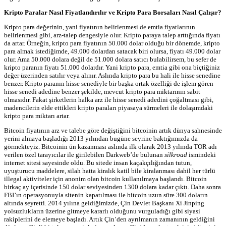
Kripto Paralar Nasıl Fiyatlandırılır ve Kripto Para Borsaları Nasıl Çalışır?
Kripto para değerinin, yani fiyatının belirlenmesi de emtia fiyatlarının
belirlenmesi gibi, arz-talep dengesiyle olur. Kripto paraya talep arttığında fiyatı
da artar. Örneğin, kripto para fiyatının 50.000 dolar olduğu bir dönemde, kripto
para almak istediğimde, 49.000 dolardan satacak biri olursa, fiyatı 49.000 dolar
olur. Ama 50.000 dolara değil de 51.000 dolara satıcı bulabilirsem, bu sefer de
kripto paranın fiyatı 51.000 dolardır. Yani kripto para, emtia gibi ona biçtiğiniz
değer üzerinden satılır veya alınır. Aslında kripto para bu hali ile hisse senedine
benzer. Kripto paranın hisse senediyle bir başka ortak özelliği de işlem gören
hisse senedi adedine benzer şekilde, mevcut kripto para miktarının sabit
olmasıdır. Fakat şirketlerin halka arz ile hisse senedi adedini çoğaltması gibi,
madencilerin elde ettikleri kripto paraları piyasaya sürmeleri ile dolaşımdaki
kripto para miktarı artar.
Bitcoin fiyatının arz ve talebe göre değiştiğini bitcoinin artık dünya sahnesinde
yerini almaya başladığı 2013 yılından bugüne seyrine baktığımızda da
görmekteyiz. Bitcoinin ün kazanması aslında ilk olarak 2013 yılında TOR adı
verilen özel tarayıcılar ile girilebilen Darkweb’de bulunan
silkroad
ismindeki
internet sitesi sayesinde oldu. Bu sitede insan kaçakçılığından tutun,
uyuşturucu maddelere, silah hatta kiralık katil bile kiralanması dahil her türlü
illegal aktiviteler için anonim olan bitcoin kullanılmaya başlandı. Bitcoin
birkaç ay içerisinde 150 dolar seviyesinden 1300 dolara kadar çıktı. Daha sonra
FBI’ın operasyonuyla sitenin kapatılması ile bitcoin uzun süre 300 doların
altında seyretti. 2014 yılına geldiğimizde, Çin Devlet Başkanı Xi Jinping
yolsuzlukların üzerine gitmeye kararlı olduğunu vurguladığı gibi siyasi
rakiplerini de elemeye başladı. Artık Çin’den ayrılmanın zamanının geldiğini