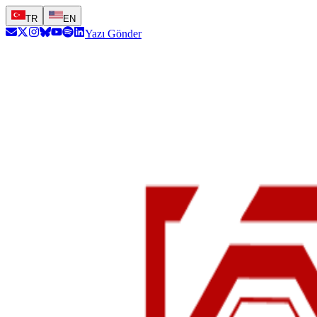
TR
EN
Yazı Gönder